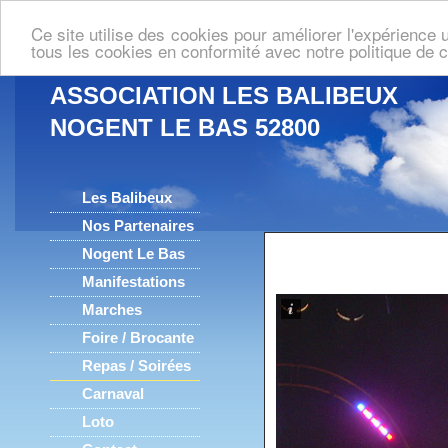
Ce site utilise des cookies pour améliorer l'expérience u
tous les cookies en conformité avec notre politique de 
ASSOCIATION LES BALIBEUX
NOGENT LE BAS 52800
Les Balibeux
Nos Partenaires
Nogent Le Bas
Manifestations
Marches
Foire / Brocante
Repas / Soirées
Carnaval
Loto
Contact